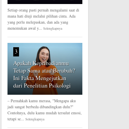
Setiap orang pasti pernah mengalami saat di
mana hati diuji melalui pilihan cinta. Ada
yang perlu melepaskan, dan ada yang
menemukan awal y...
Selengkapnya
3
Apakah Kepribadianmu
Tetap Sama atau Berubah?
Ini Fakta Mengejutkan
dari Penelitian Psikologi
– Pernahkah kamu merasa, "Mengapa aku
jadi sangat berbeda dibandingkan dulu?"
Contohnya, dulu kamu mudah tersulut emosi,
tetapi se...
Selengkapnya