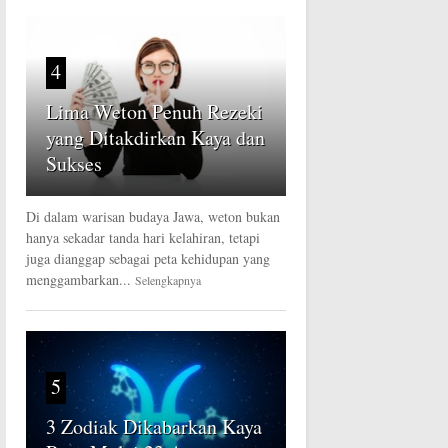
4
Lima Weton Penuh Rezeki
yang Ditakdirkan Kaya dan
Sukses
Di dalam warisan budaya Jawa, weton bukan
hanya sekadar tanda hari kelahiran, tetapi
juga dianggap sebagai peta kehidupan yang
menggambarkan...
Selengkapnya
5
3 Zodiak Dikabarkan Kaya