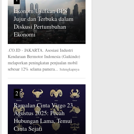
Ekonom Usulkan BPS
Jujur dan Terbuka dalam
Diskusi Pertumbuhan
Ekonomi
.CO.ID - JAKARTA. Asosiasi Industri
Kendaraan Bermotor Indonesia (Gaikindo)
melaporkan peningkatan penjualan mobil
sebesar 12% selama pamera...
Selengkapnya
2
Ramalan Cinta Virgo 23
Agustus 2025: Pecah
Hubungan Lama, Temui
Cinta Sejati