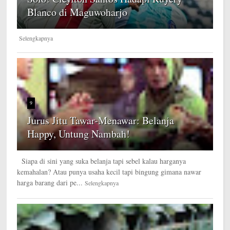
Blanco di Maguwoharjo
Selengkapnya
9
Jurus Jitu Tawar-Menawar: Belanja
Happy, Untung Nambah!
Siapa di sini yang suka belanja tapi sebel kalau harganya
kemahalan? Atau punya usaha kecil tapi bingung gimana nawar
harga barang dari pe...
Selengkapnya