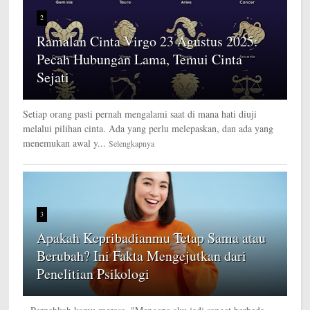
2
Ramalan Cinta Virgo 23 Agustus 2025:
Pecah Hubungan Lama, Temui Cinta
Sejati
Setiap orang pasti pernah mengalami saat di mana hati diuji
melalui pilihan cinta. Ada yang perlu melepaskan, dan ada yang
menemukan awal y...
Selengkapnya
3
Apakah Kepribadianmu Tetap Sama atau
Berubah? Ini Fakta Mengejutkan dari
Penelitian Psikologi