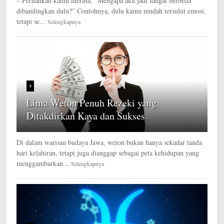
– Pernahkah kamu merasa, "Mengapa aku jadi sangat berbeda
dibandingkan dulu?" Contohnya, dulu kamu mudah tersulut emosi,
tetapi se...
Selengkapnya
4
Lima Weton Penuh Rezeki yang
Ditakdirkan Kaya dan Sukses
Di dalam warisan budaya Jawa, weton bukan hanya sekadar tanda
hari kelahiran, tetapi juga dianggap sebagai peta kehidupan yang
menggambarkan...
Selengkapnya