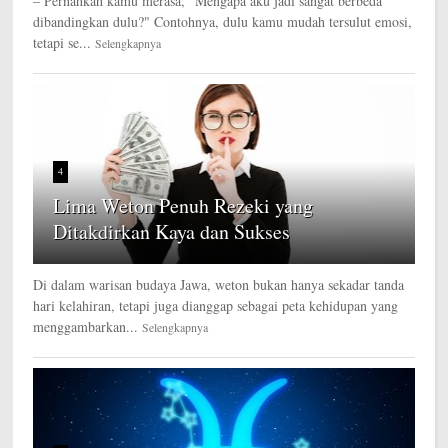
– Pernahkah kamu merasa, "Mengapa aku jadi sangat berbeda
dibandingkan dulu?" Contohnya, dulu kamu mudah tersulut emosi,
tetapi se...
Selengkapnya
4
Lima Weton Penuh Rezeki yang
Ditakdirkan Kaya dan Sukses
Di dalam warisan budaya Jawa, weton bukan hanya sekadar tanda
hari kelahiran, tetapi juga dianggap sebagai peta kehidupan yang
menggambarkan...
Selengkapnya