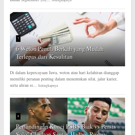
7
6 Weton Penuh Berkah yang Mudah
Terlepas dari Kesulitan
Di dalam kepercayaan Jawa, weton atau hari kelahiran dianggap
memiliki peranan penting dalam menentukan sifat, jalur karier,
serta aliran re...
Selengkapnya
8
Pertandingan Kunci PSBS Biak vs Persis
Solo! Cleylton Santos Hadapi Ruyery