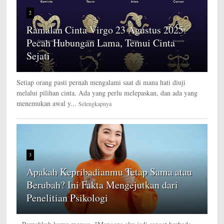
2
Ramalan Cinta Virgo 23 Agustus 2025:
Pecah Hubungan Lama, Temui Cinta
Sejati
Setiap orang pasti pernah mengalami saat di mana hati diuji
melalui pilihan cinta. Ada yang perlu melepaskan, dan ada yang
menemukan awal y...
Selengkapnya
3
Apakah Kepribadianmu Tetap Sama atau
Berubah? Ini Fakta Mengejutkan dari
Penelitian Psikologi