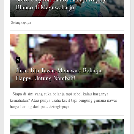
Blanco di Maguwoharjo
Selengkapnya
9
Jurus Jitu Tawar-Menawar: Belanja
Happy, Untung Nambah!
Siapa di sini yang suka belanja tapi sebel kalau harganya
kemahalan? Atau punya usaha kecil tapi bingung gimana nawar
harga barang dari pe...
Selengkapnya