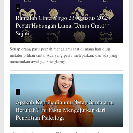
2
Ramalan Cinta Virgo 23 Agustus 2025:
Pecah Hubungan Lama, Temui Cinta
Sejati
Setiap orang pasti pernah mengalami saat di mana hati diuji
melalui pilihan cinta. Ada yang perlu melepaskan, dan ada yang
menemukan awal y...
Selengkapnya
3
Apakah Kepribadianmu Tetap Sama atau
Berubah? Ini Fakta Mengejutkan dari
Penelitian Psikologi