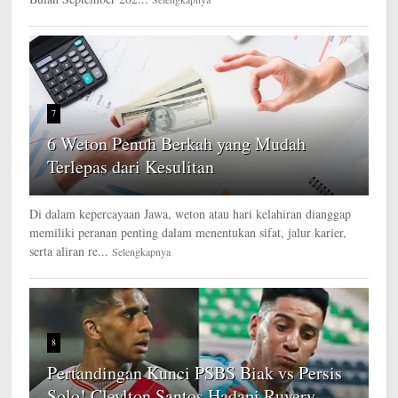
7
6 Weton Penuh Berkah yang Mudah
Terlepas dari Kesulitan
Di dalam kepercayaan Jawa, weton atau hari kelahiran dianggap
memiliki peranan penting dalam menentukan sifat, jalur karier,
serta aliran re...
Selengkapnya
8
Pertandingan Kunci PSBS Biak vs Persis
Solo! Cleylton Santos Hadapi Ruyery