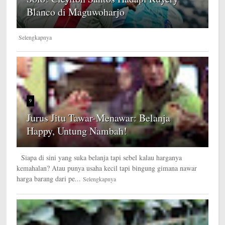
Blanco di Maguwoharjo
Selengkapnya
9
Jurus Jitu Tawar-Menawar: Belanja
Happy, Untung Nambah!
Siapa di sini yang suka belanja tapi sebel kalau harganya
kemahalan? Atau punya usaha kecil tapi bingung gimana nawar
harga barang dari pe...
Selengkapnya