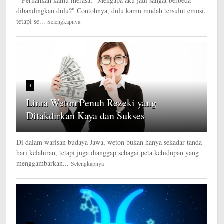
– Pernahkah kamu merasa, "Mengapa aku jadi sangat berbeda
dibandingkan dulu?" Contohnya, dulu kamu mudah tersulut emosi,
tetapi se...
Selengkapnya
4
Lima Weton Penuh Rezeki yang
Ditakdirkan Kaya dan Sukses
Di dalam warisan budaya Jawa, weton bukan hanya sekadar tanda
hari kelahiran, tetapi juga dianggap sebagai peta kehidupan yang
menggambarkan...
Selengkapnya