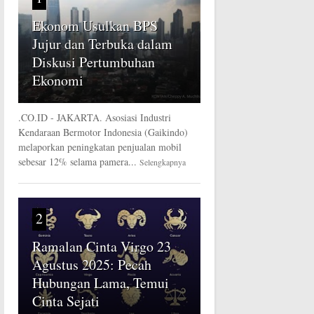
Ekonom Usulkan BPS
Jujur dan Terbuka dalam
Diskusi Pertumbuhan
Ekonomi
.CO.ID - JAKARTA. Asosiasi Industri
Kendaraan Bermotor Indonesia (Gaikindo)
melaporkan peningkatan penjualan mobil
sebesar 12% selama pamera...
Selengkapnya
2
Ramalan Cinta Virgo 23
Agustus 2025: Pecah
Hubungan Lama, Temui
Cinta Sejati