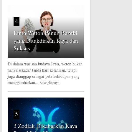
4
Lima Weton Penuh Rezeki
yang Ditakdirkan Kaya dan
Sukses
Di dalam warisan budaya Jawa, weton bukan
hanya sekadar tanda hari kelahiran, tetapi
juga dianggap sebagai peta kehidupan yang
menggambarkan...
Selengkapnya
5
3 Zodiak Dikabarkan Kaya