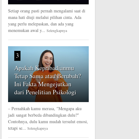
Setiap orang pasti pernah mengalami saat di
mana hati diuji melalui pilihan cinta. Ada
yang perlu melepaskan, dan ada yang
menemukan awal y...
Selengkapnya
3
Apakah Kepribadianmu
Tetap Sama atau Berubah?
Ini Fakta Mengejutkan
dari Penelitian Psikologi
– Pernahkah kamu merasa, "Mengapa aku
jadi sangat berbeda dibandingkan dulu?"
Contohnya, dulu kamu mudah tersulut emosi,
tetapi se...
Selengkapnya