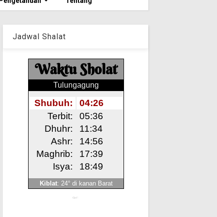
Pengetahuan
Tentang
Jadwal Shalat
Get!