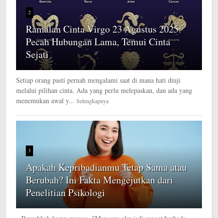
2
Ramalan Cinta Virgo 23 Agustus 2025:
Pecah Hubungan Lama, Temui Cinta
Sejati
Setiap orang pasti pernah mengalami saat di mana hati diuji
melalui pilihan cinta. Ada yang perlu melepaskan, dan ada yang
menemukan awal y...
Selengkapnya
3
Apakah Kepribadianmu Tetap Sama atau
Berubah? Ini Fakta Mengejutkan dari
Penelitian Psikologi