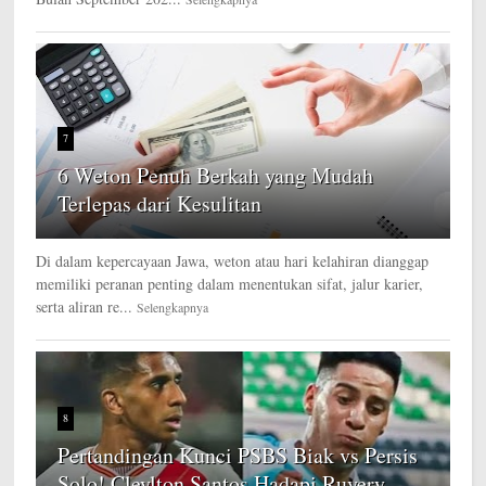
7
6 Weton Penuh Berkah yang Mudah
Terlepas dari Kesulitan
Di dalam kepercayaan Jawa, weton atau hari kelahiran dianggap
memiliki peranan penting dalam menentukan sifat, jalur karier,
serta aliran re...
Selengkapnya
8
Pertandingan Kunci PSBS Biak vs Persis
Solo! Cleylton Santos Hadapi Ruyery