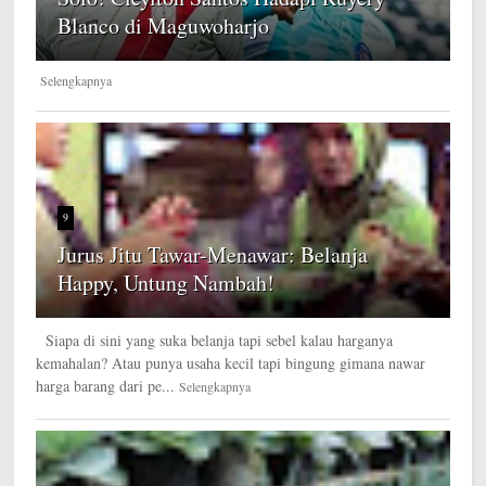
Blanco di Maguwoharjo
Selengkapnya
9
Jurus Jitu Tawar-Menawar: Belanja
Happy, Untung Nambah!
Siapa di sini yang suka belanja tapi sebel kalau harganya
kemahalan? Atau punya usaha kecil tapi bingung gimana nawar
harga barang dari pe...
Selengkapnya