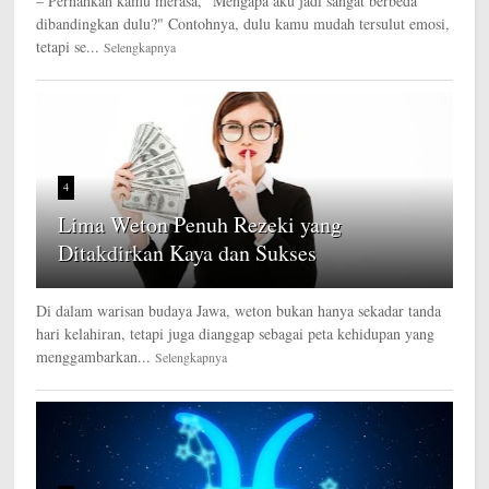
– Pernahkah kamu merasa, "Mengapa aku jadi sangat berbeda
dibandingkan dulu?" Contohnya, dulu kamu mudah tersulut emosi,
tetapi se...
Selengkapnya
4
Lima Weton Penuh Rezeki yang
Ditakdirkan Kaya dan Sukses
Di dalam warisan budaya Jawa, weton bukan hanya sekadar tanda
hari kelahiran, tetapi juga dianggap sebagai peta kehidupan yang
menggambarkan...
Selengkapnya