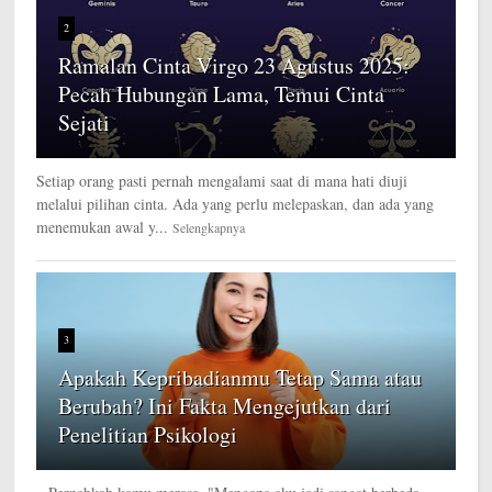
2
Ramalan Cinta Virgo 23 Agustus 2025:
Pecah Hubungan Lama, Temui Cinta
Sejati
Setiap orang pasti pernah mengalami saat di mana hati diuji
melalui pilihan cinta. Ada yang perlu melepaskan, dan ada yang
menemukan awal y...
Selengkapnya
3
Apakah Kepribadianmu Tetap Sama atau
Berubah? Ini Fakta Mengejutkan dari
Penelitian Psikologi