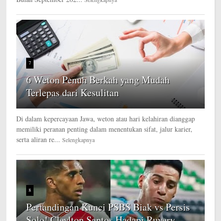
7
6 Weton Penuh Berkah yang Mudah
Terlepas dari Kesulitan
Di dalam kepercayaan Jawa, weton atau hari kelahiran dianggap
memiliki peranan penting dalam menentukan sifat, jalur karier,
serta aliran re...
Selengkapnya
8
Pertandingan Kunci PSBS Biak vs Persis
Solo! Cleylton Santos Hadapi Ruyery