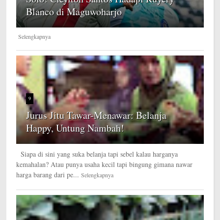
Blanco di Maguwoharjo
Selengkapnya
9
Jurus Jitu Tawar-Menawar: Belanja
Happy, Untung Nambah!
Siapa di sini yang suka belanja tapi sebel kalau harganya
kemahalan? Atau punya usaha kecil tapi bingung gimana nawar
harga barang dari pe...
Selengkapnya