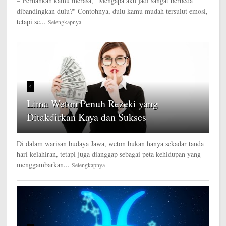
– Pernahkah kamu merasa, "Mengapa aku jadi sangat berbeda
dibandingkan dulu?" Contohnya, dulu kamu mudah tersulut emosi,
tetapi se...
Selengkapnya
4
Lima Weton Penuh Rezeki yang
Ditakdirkan Kaya dan Sukses
Di dalam warisan budaya Jawa, weton bukan hanya sekadar tanda
hari kelahiran, tetapi juga dianggap sebagai peta kehidupan yang
menggambarkan...
Selengkapnya