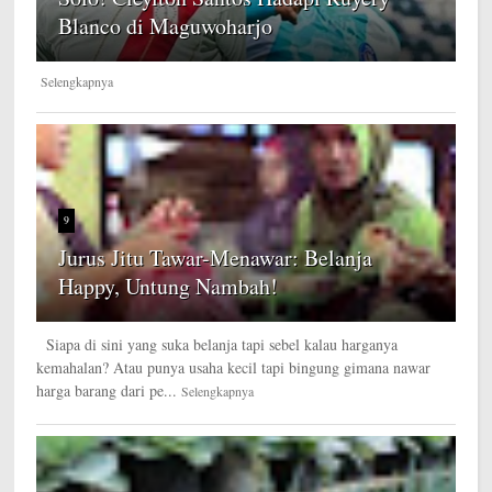
Blanco di Maguwoharjo
Selengkapnya
9
Jurus Jitu Tawar-Menawar: Belanja
Happy, Untung Nambah!
Siapa di sini yang suka belanja tapi sebel kalau harganya
kemahalan? Atau punya usaha kecil tapi bingung gimana nawar
harga barang dari pe...
Selengkapnya