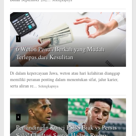
7
6 Weton Penuh Berkah yang Mudah
Terlepas dari Kesulitan
Di dalam kepercayaan Jawa, weton atau hari kelahiran dianggap
memiliki peranan penting dalam menentukan sifat, jalur karier,
serta aliran re...
Selengkapnya
8
Pertandingan Kunci PSBS Biak vs Persis
Solo! Cleylton Santos Hadapi Ruyery