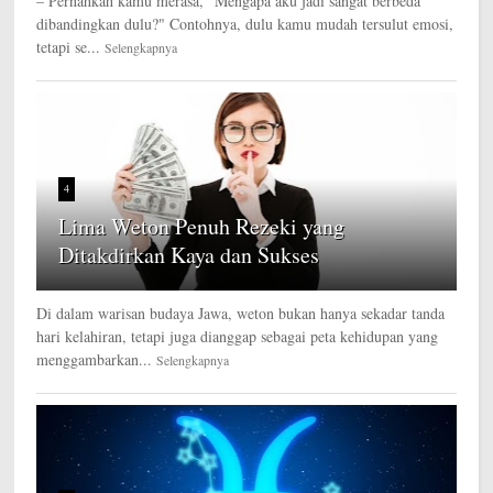
– Pernahkah kamu merasa, "Mengapa aku jadi sangat berbeda
dibandingkan dulu?" Contohnya, dulu kamu mudah tersulut emosi,
tetapi se...
Selengkapnya
4
Lima Weton Penuh Rezeki yang
Ditakdirkan Kaya dan Sukses
Di dalam warisan budaya Jawa, weton bukan hanya sekadar tanda
hari kelahiran, tetapi juga dianggap sebagai peta kehidupan yang
menggambarkan...
Selengkapnya