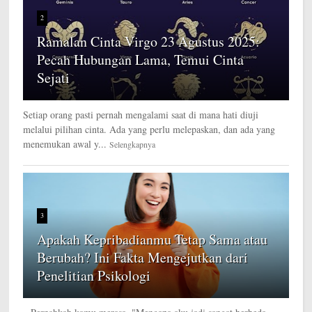
2
Ramalan Cinta Virgo 23 Agustus 2025:
Pecah Hubungan Lama, Temui Cinta
Sejati
Setiap orang pasti pernah mengalami saat di mana hati diuji
melalui pilihan cinta. Ada yang perlu melepaskan, dan ada yang
menemukan awal y...
Selengkapnya
3
Apakah Kepribadianmu Tetap Sama atau
Berubah? Ini Fakta Mengejutkan dari
Penelitian Psikologi