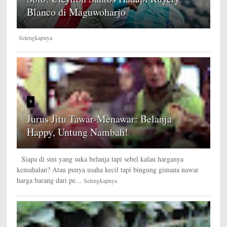
Blanco di Maguwoharjo
Selengkapnya
9
Jurus Jitu Tawar-Menawar: Belanja
Happy, Untung Nambah!
Siapa di sini yang suka belanja tapi sebel kalau harganya
kemahalan? Atau punya usaha kecil tapi bingung gimana nawar
harga barang dari pe...
Selengkapnya