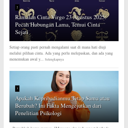
2
Ramalan Cinta Virgo 23 Agustus 2025:
Pecah Hubungan Lama, Temui Cinta
Sejati
Setiap orang pasti pernah mengalami saat di mana hati diuji
melalui pilihan cinta. Ada yang perlu melepaskan, dan ada yang
menemukan awal y...
Selengkapnya
3
Apakah Kepribadianmu Tetap Sama atau
Berubah? Ini Fakta Mengejutkan dari
Penelitian Psikologi