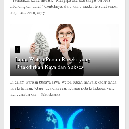
– Pernahkah kamu merasa, "Mengapa aku jadi sangat berbeda
dibandingkan dulu?" Contohnya, dulu kamu mudah tersulut emosi,
tetapi se...
Selengkapnya
4
Lima Weton Penuh Rezeki yang
Ditakdirkan Kaya dan Sukses
Di dalam warisan budaya Jawa, weton bukan hanya sekadar tanda
hari kelahiran, tetapi juga dianggap sebagai peta kehidupan yang
menggambarkan...
Selengkapnya