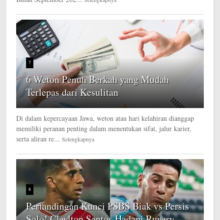
7
6 Weton Penuh Berkah yang Mudah
Terlepas dari Kesulitan
Di dalam kepercayaan Jawa, weton atau hari kelahiran dianggap
memiliki peranan penting dalam menentukan sifat, jalur karier,
serta aliran re...
Selengkapnya
8
Pertandingan Kunci PSBS Biak vs Persis
Solo! Cleylton Santos Hadapi Ruyery