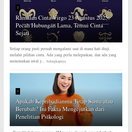
2
Ramalan Cinta Virgo 23 Agustus 2025:
Pecah Hubungan Lama, Temui Cinta
Sejati
Setiap orang pasti pernah mengalami saat di mana hati diuji
melalui pilihan cinta. Ada yang perlu melepaskan, dan ada yang
menemukan awal y...
Selengkapnya
3
Apakah Kepribadianmu Tetap Sama atau
Berubah? Ini Fakta Mengejutkan dari
Penelitian Psikologi