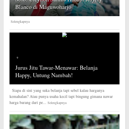
Blanco di Maguwoharjo
Selengkapnya
9
Jurus Jitu Tawar-Menawar: Belanja
Happy, Untung Nambah!
Siapa di sini yang suka belanja tapi sebel kalau harganya
kemahalan? Atau punya usaha kecil tapi bingung gimana nawar
harga barang dari pe...
Selengkapnya