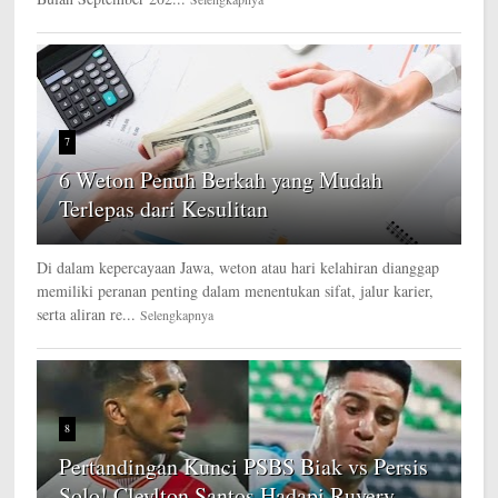
7
6 Weton Penuh Berkah yang Mudah
Terlepas dari Kesulitan
Di dalam kepercayaan Jawa, weton atau hari kelahiran dianggap
memiliki peranan penting dalam menentukan sifat, jalur karier,
serta aliran re...
Selengkapnya
8
Pertandingan Kunci PSBS Biak vs Persis
Solo! Cleylton Santos Hadapi Ruyery