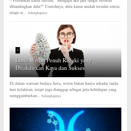
– Pernahkah kamu merasa, "Mengapa aku jadi sangat berbeda
dibandingkan dulu?" Contohnya, dulu kamu mudah tersulut emosi,
tetapi se...
Selengkapnya
4
Lima Weton Penuh Rezeki yang
Ditakdirkan Kaya dan Sukses
Di dalam warisan budaya Jawa, weton bukan hanya sekadar tanda
hari kelahiran, tetapi juga dianggap sebagai peta kehidupan yang
menggambarkan...
Selengkapnya