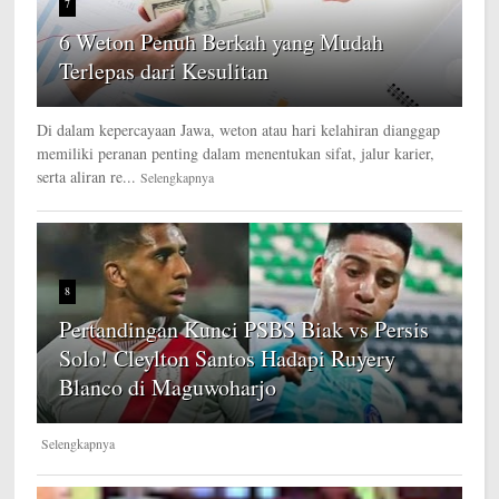
7
6 Weton Penuh Berkah yang Mudah
Terlepas dari Kesulitan
Di dalam kepercayaan Jawa, weton atau hari kelahiran dianggap
memiliki peranan penting dalam menentukan sifat, jalur karier,
serta aliran re...
Selengkapnya
8
Pertandingan Kunci PSBS Biak vs Persis
Solo! Cleylton Santos Hadapi Ruyery
Blanco di Maguwoharjo
Selengkapnya