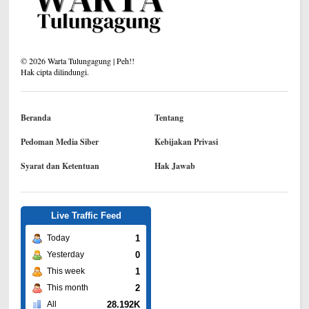
©
2026
Warta Tulungagung | Peh!!
Hak cipta dilindungi.
Beranda
Tentang
Pedoman Media Siber
Kebijakan Privasi
Syarat dan Ketentuan
Hak Jawab
Live Traffic Feed
1
Today
0
Yesterday
1
This week
2
This month
28.192K
All