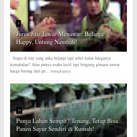
9
Jurus Jitu Tawar-Menawar: Belanja
Happy, Untung Nambah!
Siapa di sini yang suka belanja tapi sebel kalau harganya
kemahalan? Atau punya usaha kecil tapi bingung gimana nawar
harga barang dari pe...
Selengkapnya
10
Punya Lahan Sempit? Tenang, Tetap Bisa
Panen Sayur Sendiri di Rumah!