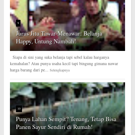
9
Jurus Jitu Tawar-Menawar: Belanja
Happy, Untung Nambah!
Siapa di sini yang suka belanja tapi sebel kalau harganya
kemahalan? Atau punya usaha kecil tapi bingung gimana nawar
harga barang dari pe...
Selengkapnya
10
Punya Lahan Sempit? Tenang, Tetap Bisa
Panen Sayur Sendiri di Rumah!