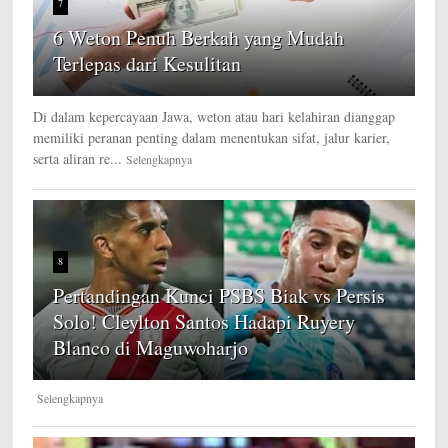
7
6 Weton Penuh Berkah yang Mudah
Terlepas dari Kesulitan
Di dalam kepercayaan Jawa, weton atau hari kelahiran dianggap
memiliki peranan penting dalam menentukan sifat, jalur karier,
serta aliran re...
Selengkapnya
8
Pertandingan Kunci PSBS Biak vs Persis
Solo! Cleylton Santos Hadapi Ruyery
Blanco di Maguwoharjo
Selengkapnya