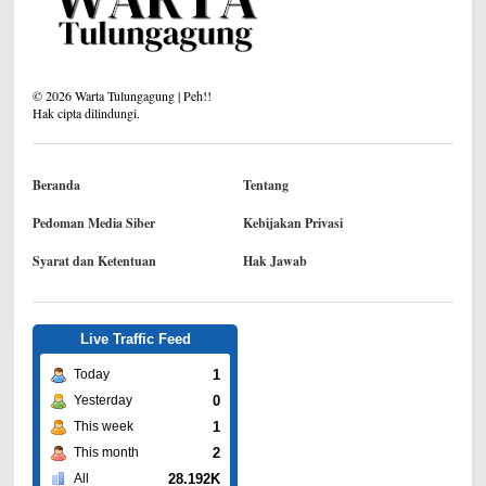
©
2026
Warta Tulungagung | Peh!!
Hak cipta dilindungi.
Beranda
Tentang
Pedoman Media Siber
Kebijakan Privasi
Syarat dan Ketentuan
Hak Jawab
Live Traffic Feed
1
Today
0
Yesterday
1
This week
2
This month
28.192K
All