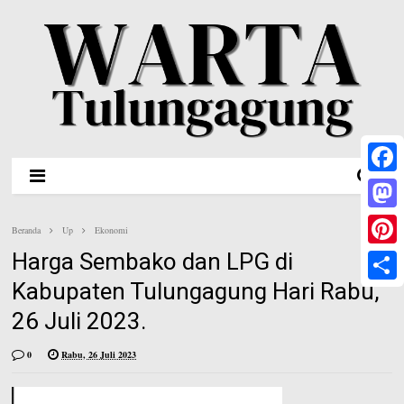
F
a
M
Beranda
Up
Ekonomi
c
a
Harga Sembako dan LPG di
P
e
s
Kabupaten Tulungagung Hari Rabu,
i
S
b
t
26 Juli 2023.
n
h
o
o
t
a
0
Rabu, 26 Juli 2023
o
d
e
r
k
o
r