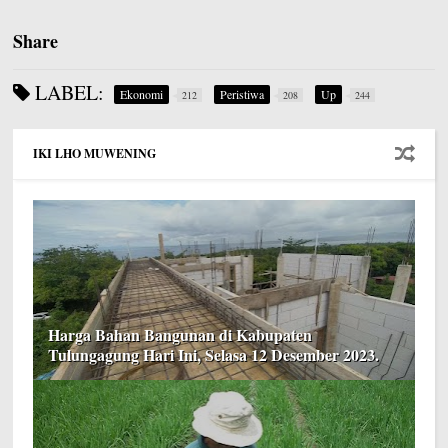
Share
LABEL:
Ekonomi
Peristiwa
Up
212
208
244
IKI LHO MUWENING
Harga Bahan Bangunan di Kabupaten
Tulungagung Hari Ini, Selasa 12 Desember 2023.