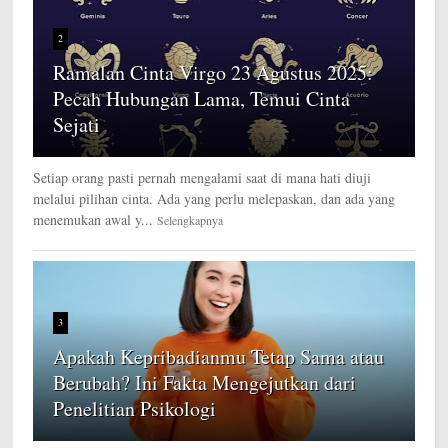
2
Ramalan Cinta Virgo 23 Agustus 2025:
Pecah Hubungan Lama, Temui Cinta
Sejati
Setiap orang pasti pernah mengalami saat di mana hati diuji
melalui pilihan cinta. Ada yang perlu melepaskan, dan ada yang
menemukan awal y...
Selengkapnya
3
Apakah Kepribadianmu Tetap Sama atau
Berubah? Ini Fakta Mengejutkan dari
Penelitian Psikologi