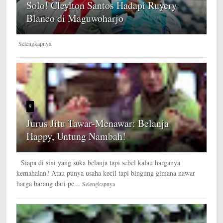
Solo! Cleylton Santos Hadapi Ruyery
Blanco di Maguwoharjo
Selengkapnya
9
Jurus Jitu Tawar-Menawar: Belanja
Happy, Untung Nambah!
Siapa di sini yang suka belanja tapi sebel kalau harganya
kemahalan? Atau punya usaha kecil tapi bingung gimana nawar
harga barang dari pe...
Selengkapnya