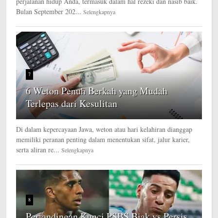
perjalanan hidup Anda, termasuk dalam hal rezeki dan nasib baik.
Bulan September 202...
Selengkapnya
7
6 Weton Penuh Berkah yang Mudah
Terlepas dari Kesulitan
Di dalam kepercayaan Jawa, weton atau hari kelahiran dianggap
memiliki peranan penting dalam menentukan sifat, jalur karier,
serta aliran re...
Selengkapnya
8
Pertandingan Kunci PSBS Biak vs Persis