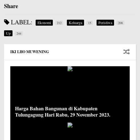
Share
LABEL:
Ekonomi
Keluarga
Peristiwa
212
15
208
Up
244
IKI LHO MUWENING
Harga Bahan Bangunan di Kabupaten
Tulungagung Hari Rabu, 29 November 2023.