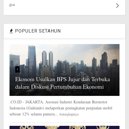
0
POPULER SETAHUN
1
Ekonom Usulkan BPS Jujur dan Terbuka
dalam Diskusi Pertumbuhan Ekonomi
.CO.ID - JAKARTA. Asosiasi Industri Kendaraan Bermotor
Indonesia (Gaikindo) melaporkan peningkatan penjualan mobil
sebesar 12% selama pamera...
Selengkapnya