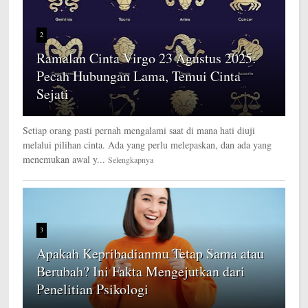
2
Ramalan Cinta Virgo 23 Agustus 2025:
Pecah Hubungan Lama, Temui Cinta
Sejati
Setiap orang pasti pernah mengalami saat di mana hati diuji
melalui pilihan cinta. Ada yang perlu melepaskan, dan ada yang
menemukan awal y...
Selengkapnya
3
Apakah Kepribadianmu Tetap Sama atau
Berubah? Ini Fakta Mengejutkan dari
Penelitian Psikologi