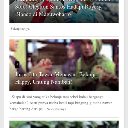
Solo! Cleylton Santos Hadapi Ruyery
Blanco di Maguwoharjo
Selengkapnya
9
Jurus Jitu Tawar-Menawar: Belanja
Happy, Untung Nambah!
Siapa di sini yang suka belanja tapi sebel kalau harganya
kemahalan? Atau punya usaha kecil tapi bingung gimana nawar
harga barang dari pe...
Selengkapnya