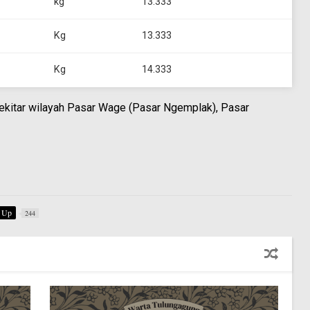
kg
13.333
Kg
13.333
Kg
14.333
sekitar wilayah Pasar Wage (Pasar Ngemplak), Pasar
Up
244