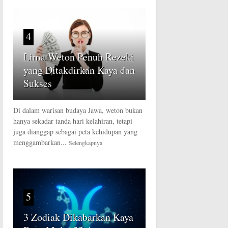
4
Lima Weton Penuh Rezeki
yang Ditakdirkan Kaya dan
Sukses
Di dalam warisan budaya Jawa, weton bukan
hanya sekadar tanda hari kelahiran, tetapi
juga dianggap sebagai peta kehidupan yang
menggambarkan...
Selengkapnya
5
3 Zodiak Dikabarkan Kaya