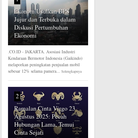
Ekonom Usulkan BPS
Jujur dan Terbuka dalam
Diskusi Pertumbuhan
Ekonomi
.CO.ID - JAKARTA. Asosiasi Industri
Kendaraan Bermotor Indonesia (Gaikindo)
melaporkan peningkatan penjualan mobil
sebesar 12% selama pamera...
Selengkapnya
2
Ramalan Cinta Virgo 23
Agustus 2025: Pecah
Hubungan Lama, Temui
Cinta Sejati