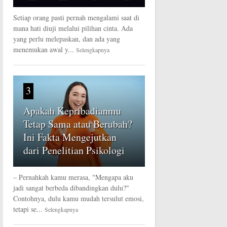
Setiap orang pasti pernah mengalami saat di
mana hati diuji melalui pilihan cinta. Ada
yang perlu melepaskan, dan ada yang
menemukan awal y...
Selengkapnya
3
Apakah Kepribadianmu
Tetap Sama atau Berubah?
Ini Fakta Mengejutkan
dari Penelitian Psikologi
– Pernahkah kamu merasa, "Mengapa aku
jadi sangat berbeda dibandingkan dulu?"
Contohnya, dulu kamu mudah tersulut emosi,
tetapi se...
Selengkapnya