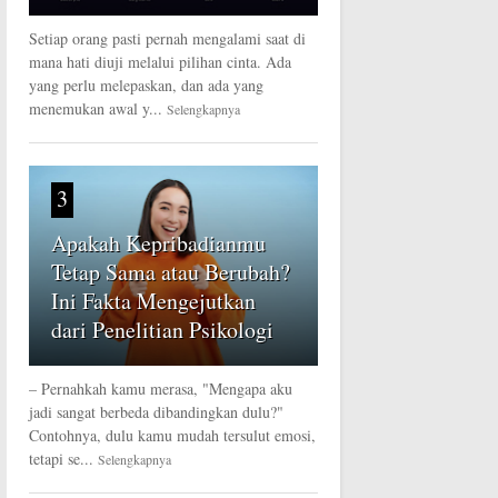
Setiap orang pasti pernah mengalami saat di
mana hati diuji melalui pilihan cinta. Ada
yang perlu melepaskan, dan ada yang
menemukan awal y...
Selengkapnya
3
Apakah Kepribadianmu
Tetap Sama atau Berubah?
Ini Fakta Mengejutkan
dari Penelitian Psikologi
– Pernahkah kamu merasa, "Mengapa aku
jadi sangat berbeda dibandingkan dulu?"
Contohnya, dulu kamu mudah tersulut emosi,
tetapi se...
Selengkapnya