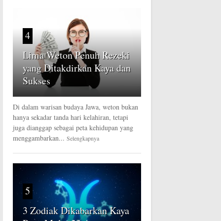
4
Lima Weton Penuh Rezeki
yang Ditakdirkan Kaya dan
Sukses
Di dalam warisan budaya Jawa, weton bukan
hanya sekadar tanda hari kelahiran, tetapi
juga dianggap sebagai peta kehidupan yang
menggambarkan...
Selengkapnya
5
3 Zodiak Dikabarkan Kaya