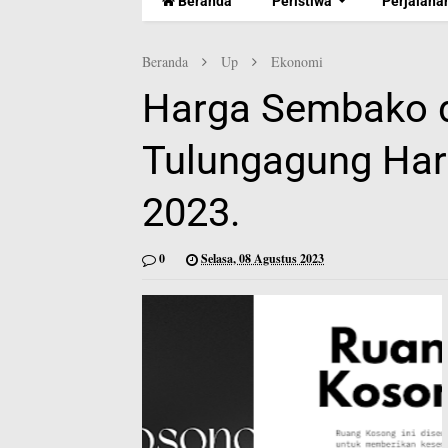
Beranda
Peristiwa
Perjalana
Beranda
Up
Ekonomi
Harga Sembako d
Tulungagung Hari
2023.
0
Selasa, 08 Agustus 2023