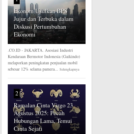
Ekonom Usulkan BPS
Jujur dan Terbuka dalam
Diskusi Pertumbuhan
Ekonomi
.CO.ID - JAKARTA. Asosiasi Industri
Kendaraan Bermotor Indonesia (Gaikindo)
melaporkan peningkatan penjualan mobil
sebesar 12% selama pamera...
Selengkapnya
2
Ramalan Cinta Virgo 23
Agustus 2025: Pecah
Hubungan Lama, Temui
Cinta Sejati