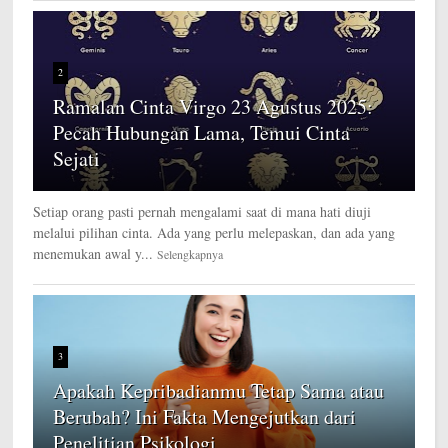
2
Ramalan Cinta Virgo 23 Agustus 2025:
Pecah Hubungan Lama, Temui Cinta
Sejati
Setiap orang pasti pernah mengalami saat di mana hati diuji
melalui pilihan cinta. Ada yang perlu melepaskan, dan ada yang
menemukan awal y...
Selengkapnya
3
Apakah Kepribadianmu Tetap Sama atau
Berubah? Ini Fakta Mengejutkan dari
Penelitian Psikologi