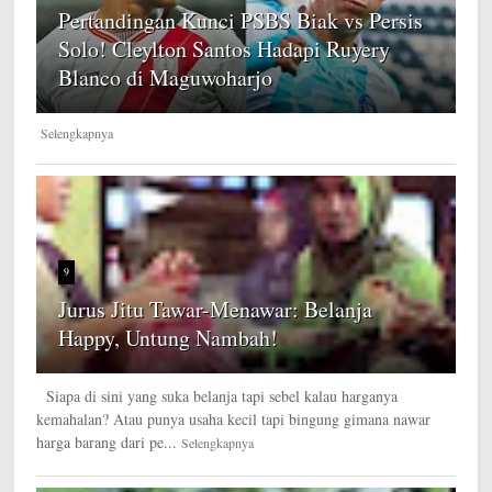
Pertandingan Kunci PSBS Biak vs Persis
Solo! Cleylton Santos Hadapi Ruyery
Blanco di Maguwoharjo
Selengkapnya
9
Jurus Jitu Tawar-Menawar: Belanja
Happy, Untung Nambah!
Siapa di sini yang suka belanja tapi sebel kalau harganya
kemahalan? Atau punya usaha kecil tapi bingung gimana nawar
harga barang dari pe...
Selengkapnya