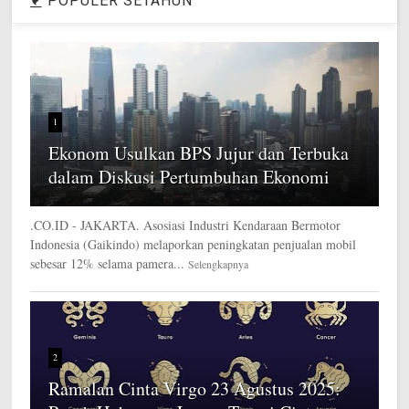
POPULER SETAHUN
1
Ekonom Usulkan BPS Jujur dan Terbuka
dalam Diskusi Pertumbuhan Ekonomi
.CO.ID - JAKARTA. Asosiasi Industri Kendaraan Bermotor
Indonesia (Gaikindo) melaporkan peningkatan penjualan mobil
sebesar 12% selama pamera...
Selengkapnya
2
Ramalan Cinta Virgo 23 Agustus 2025: