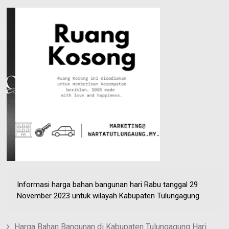
e
n
e
s
t
Informasi harga bahan bangunan hari Rabu tanggal 29
November 2023 untuk wilayah Kabupaten Tulungagung.
Harga Bahan Bangunan di Kabupaten Tulungagung Hari