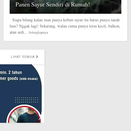
Panen Sayur Sendiri di Rumah!
Siapa bilang kalau mau punya kebun sayur itu harus punya tanah
luas? Nggak lagi! Sekarang, walau cuma punya teras kecil, balkon,
atau sedi...
Selengkapnya
T SEMUA