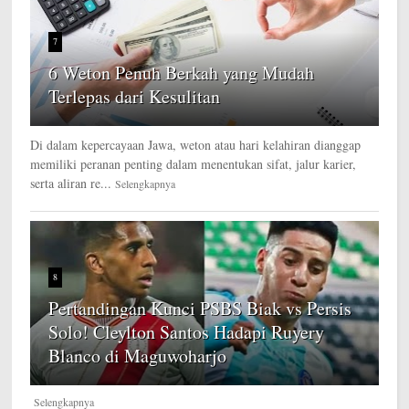
7
6 Weton Penuh Berkah yang Mudah
Terlepas dari Kesulitan
Di dalam kepercayaan Jawa, weton atau hari kelahiran dianggap
memiliki peranan penting dalam menentukan sifat, jalur karier,
serta aliran re...
Selengkapnya
8
Pertandingan Kunci PSBS Biak vs Persis
Solo! Cleylton Santos Hadapi Ruyery
Blanco di Maguwoharjo
Selengkapnya