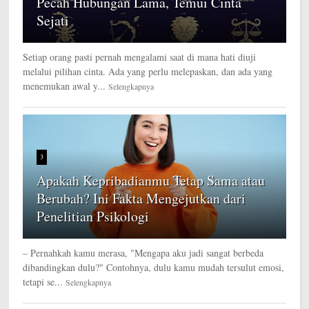
Pecah Hubungan Lama, Temui Cinta
Sejati
Setiap orang pasti pernah mengalami saat di mana hati diuji
melalui pilihan cinta. Ada yang perlu melepaskan, dan ada yang
menemukan awal y...
Selengkapnya
3
Apakah Kepribadianmu Tetap Sama atau
Berubah? Ini Fakta Mengejutkan dari
Penelitian Psikologi
– Pernahkah kamu merasa, "Mengapa aku jadi sangat berbeda
dibandingkan dulu?" Contohnya, dulu kamu mudah tersulut emosi,
tetapi se...
Selengkapnya