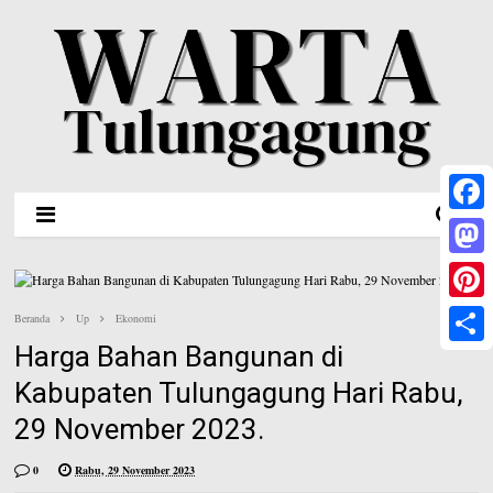
F
a
M
c
a
P
Beranda
Up
Ekonomi
e
s
Harga Bahan Bangunan di
i
S
b
t
n
Kabupaten Tulungagung Hari Rabu,
h
o
o
t
29 November 2023.
a
o
d
e
r
0
Rabu, 29 November 2023
k
o
r