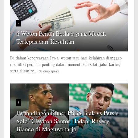
7
6 Weton Penuh Berkah yang Mudah
Terlepas dari Kesulitan
Di dalam kepercayaan Jawa, weton atau hari kelahiran dianggap
memiliki peranan penting dalam menentukan sifat, jalur karier,
serta aliran re...
Selengkapnya
8
Pertandingan Kunci PSBS Biak vs Persis
Solo! Cleylton Santos Hadapi Ruyery
Blanco di Maguwoharjo