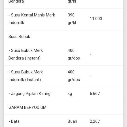
Bendera
gr/kl
- Susu Kental Manis Merk
390
11.000
Indomilk
gr/kl
Susu Bubuk
- Susu Bubuk Merk
400
-
Bendera (Instant)
gr/dos
- Susu Bubuk Merk
400
-
Indomilk (Instant)
gr/dos
- Jagung Pipilan Kering
kg
6.667
GARAM BERYODIUM
- Bata
Buah
2.267