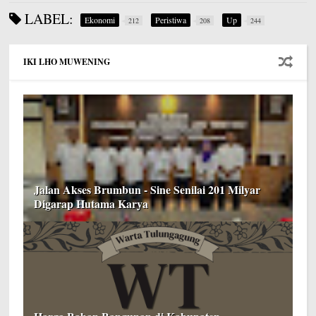
LABEL:
Ekonomi
Peristiwa
Up
212
208
244
IKI LHO MUWENING
Jalan Akses Brumbun - Sine Senilai 201 Milyar
Digarap Hutama Karya