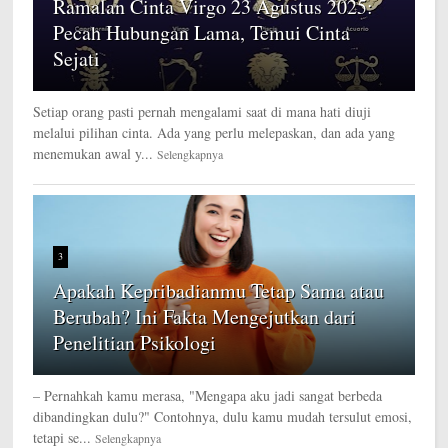
Ramalan Cinta Virgo 23 Agustus 2025:
Pecah Hubungan Lama, Temui Cinta
Sejati
Setiap orang pasti pernah mengalami saat di mana hati diuji
melalui pilihan cinta. Ada yang perlu melepaskan, dan ada yang
menemukan awal y...
Selengkapnya
3
Apakah Kepribadianmu Tetap Sama atau
Berubah? Ini Fakta Mengejutkan dari
Penelitian Psikologi
– Pernahkah kamu merasa, "Mengapa aku jadi sangat berbeda
dibandingkan dulu?" Contohnya, dulu kamu mudah tersulut emosi,
tetapi se...
Selengkapnya