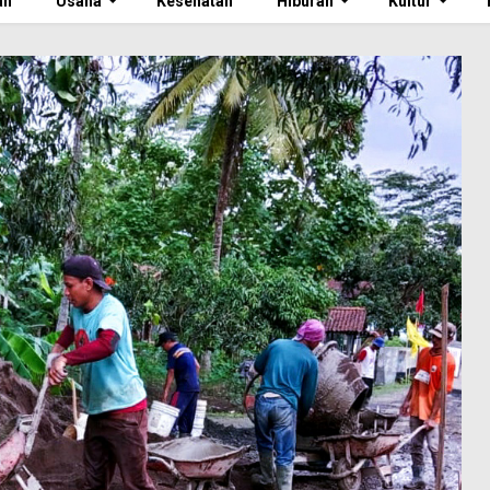
an
Usaha
Kesehatan
Hiburan
Kultur