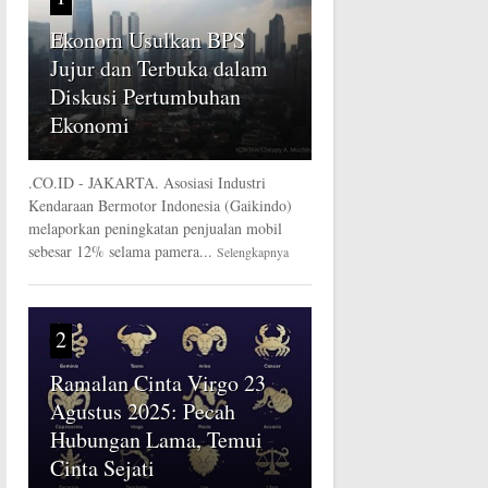
Ekonom Usulkan BPS
Jujur dan Terbuka dalam
Diskusi Pertumbuhan
Ekonomi
.CO.ID - JAKARTA. Asosiasi Industri
Kendaraan Bermotor Indonesia (Gaikindo)
melaporkan peningkatan penjualan mobil
sebesar 12% selama pamera...
Selengkapnya
2
Ramalan Cinta Virgo 23
Agustus 2025: Pecah
Hubungan Lama, Temui
Cinta Sejati