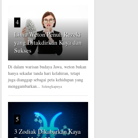
4
Lima Weton Penuh Rezeki
yang Ditakdirkan Kaya dan
Sukses
Di dalam warisan budaya Jawa, weton bukan
hanya sekadar tanda hari kelahiran, tetapi
juga dianggap sebagai peta kehidupan yang
menggambarkan...
Selengkapnya
5
3 Zodiak Dikabarkan Kaya