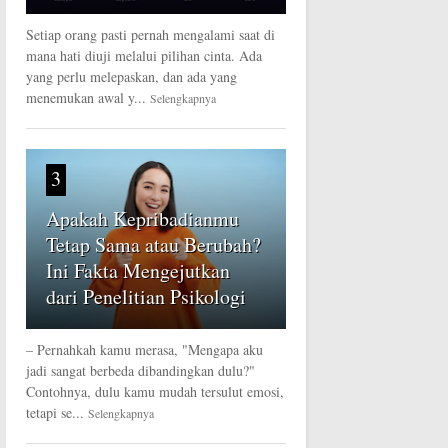
Setiap orang pasti pernah mengalami saat di
mana hati diuji melalui pilihan cinta. Ada
yang perlu melepaskan, dan ada yang
menemukan awal y...
Selengkapnya
3
Apakah Kepribadianmu
Tetap Sama atau Berubah?
Ini Fakta Mengejutkan
dari Penelitian Psikologi
– Pernahkah kamu merasa, "Mengapa aku
jadi sangat berbeda dibandingkan dulu?"
Contohnya, dulu kamu mudah tersulut emosi,
tetapi se...
Selengkapnya