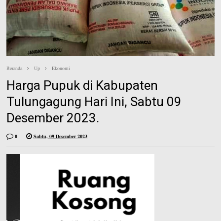
e
n
e
s
t
Beranda
Up
Ekonomi
Harga Pupuk di Kabupaten
Tulungagung Hari Ini, Sabtu 09
Desember 2023.
0
Sabtu, 09 Desember 2023