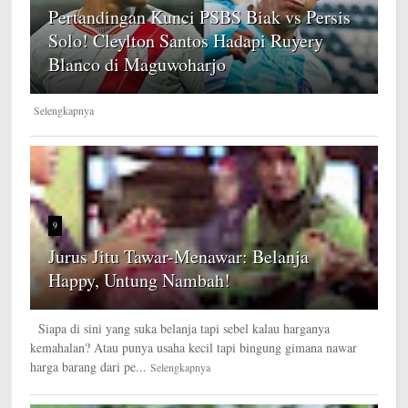
Pertandingan Kunci PSBS Biak vs Persis
Solo! Cleylton Santos Hadapi Ruyery
Blanco di Maguwoharjo
Selengkapnya
9
Jurus Jitu Tawar-Menawar: Belanja
Happy, Untung Nambah!
Siapa di sini yang suka belanja tapi sebel kalau harganya
kemahalan? Atau punya usaha kecil tapi bingung gimana nawar
harga barang dari pe...
Selengkapnya