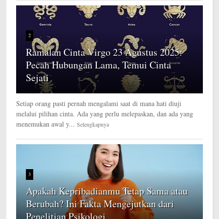
2
Ramalan Cinta Virgo 23 Agustus 2025:
Pecah Hubungan Lama, Temui Cinta
Sejati
Setiap orang pasti pernah mengalami saat di mana hati diuji
melalui pilihan cinta. Ada yang perlu melepaskan, dan ada yang
menemukan awal y...
Selengkapnya
3
Apakah Kepribadianmu Tetap Sama atau
Berubah? Ini Fakta Mengejutkan dari
Penelitian Psikologi