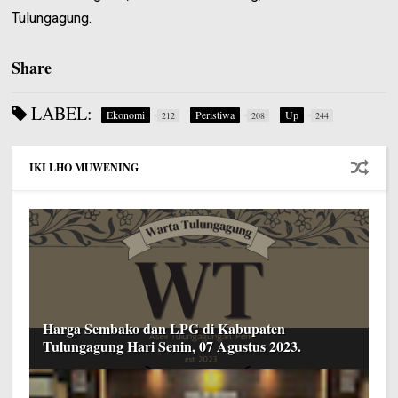
Tulungagung.
Share
LABEL:
Ekonomi
Peristiwa
Up
212
208
244
IKI LHO MUWENING
Harga Sembako dan LPG di Kabupaten
Tulungagung Hari Senin, 07 Agustus 2023.