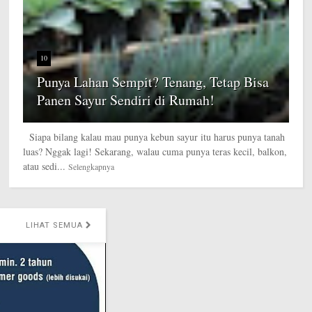
10
Punya Lahan Sempit? Tenang, Tetap Bisa
Panen Sayur Sendiri di Rumah!
Siapa bilang kalau mau punya kebun sayur itu harus punya tanah
luas? Nggak lagi! Sekarang, walau cuma punya teras kecil, balkon,
atau sedi...
Selengkapnya
UA