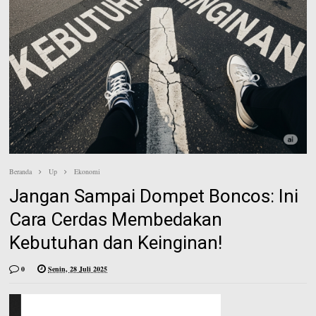
e
n
e
s
t
Beranda
Up
Ekonomi
Jangan Sampai Dompet Boncos: Ini
Cara Cerdas Membedakan
Kebutuhan dan Keinginan!
0
Senin, 28 Juli 2025