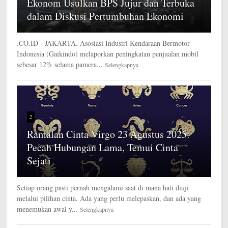
Ekonom Usulkan BPS Jujur dan Terbuka
dalam Diskusi Pertumbuhan Ekonomi
.CO.ID - JAKARTA. Asosiasi Industri Kendaraan Bermotor
Indonesia (Gaikindo) melaporkan peningkatan penjualan mobil
sebesar 12% selama pamera...
Selengkapnya
2
Ramalan Cinta Virgo 23 Agustus 2025:
Pecah Hubungan Lama, Temui Cinta
Sejati
Setiap orang pasti pernah mengalami saat di mana hati diuji
melalui pilihan cinta. Ada yang perlu melepaskan, dan ada yang
menemukan awal y...
Selengkapnya