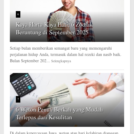
6
Kaya Harta Kaya Hati, 6 Zodiak
Beruntung di September 2025
Setiap bulan memberikan semangat baru yang memengaruhi
perjalanan hidup Anda, termasuk dalam hal rezeki dan nasib baik.
Bulan September 202...
Selengkapnya
7
6 Weton Penuh Berkah yang Mudah
Terlepas dari Kesulitan
Di dalam kepercayaan Jawa, weton atau hari kelahiran dianggap