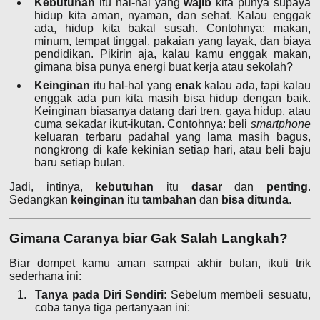
Kebutuhan
itu hal-hal yang
wajib
kita punya supaya
hidup kita aman, nyaman, dan sehat. Kalau enggak
ada, hidup kita bakal susah. Contohnya: makan,
minum, tempat tinggal, pakaian yang layak, dan biaya
pendidikan. Pikirin aja, kalau kamu enggak makan,
gimana bisa punya energi buat kerja atau sekolah?
Keinginan
itu hal-hal yang
enak
kalau ada, tapi kalau
enggak ada pun kita masih bisa hidup dengan baik.
Keinginan biasanya datang dari tren, gaya hidup, atau
cuma sekadar ikut-ikutan. Contohnya: beli
smartphone
keluaran terbaru padahal yang lama masih bagus,
nongkrong di kafe kekinian setiap hari, atau beli baju
baru setiap bulan.
Jadi, intinya,
kebutuhan
itu
dasar
dan
penting
.
Sedangkan
keinginan
itu
tambahan
dan
bisa ditunda
.
Gimana Caranya biar Gak Salah Langkah?
Biar dompet kamu aman sampai akhir bulan, ikuti trik
sederhana ini:
Tanya pada Diri Sendiri:
Sebelum membeli sesuatu,
coba tanya tiga pertanyaan ini: