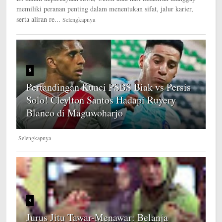
memiliki peranan penting dalam menentukan sifat, jalur karier,
serta aliran re...
Selengkapnya
8
Pertandingan Kunci PSBS Biak vs Persis
Solo! Cleylton Santos Hadapi Ruyery
Blanco di Maguwoharjo
Selengkapnya
9
Jurus Jitu Tawar-Menawar: Belanja