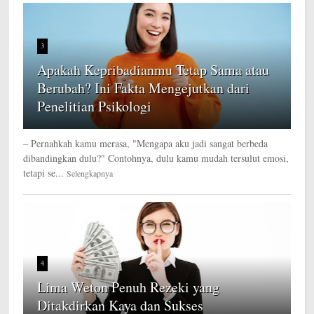
3
Apakah Kepribadianmu Tetap Sama atau
Berubah? Ini Fakta Mengejutkan dari
Penelitian Psikologi
– Pernahkah kamu merasa, "Mengapa aku jadi sangat berbeda
dibandingkan dulu?" Contohnya, dulu kamu mudah tersulut emosi,
tetapi se...
Selengkapnya
4
Lima Weton Penuh Rezeki yang
Ditakdirkan Kaya dan Sukses