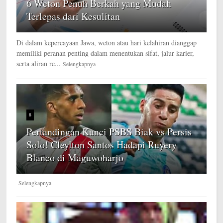
6 Weton Penuh Berkah yang Mudah
Terlepas dari Kesulitan
Di dalam kepercayaan Jawa, weton atau hari kelahiran dianggap
memiliki peranan penting dalam menentukan sifat, jalur karier,
serta aliran re...
Selengkapnya
8
Pertandingan Kunci PSBS Biak vs Persis
Solo! Cleylton Santos Hadapi Ruyery
Blanco di Maguwoharjo
Selengkapnya