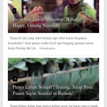
9
Jurus Jitu Tawar-Menawar: Belanja
Happy, Untung Nambah!
Siapa di sini yang suka belanja tapi sebel kalau harganya
kemahalan? Atau punya usaha kecil tapi bingung gimana nawar
harga barang dari pe...
Selengkapnya
10
Punya Lahan Sempit? Tenang, Tetap Bisa
Panen Sayur Sendiri di Rumah!
Siapa bilang kalau mau punya kebun sayur itu harus punya tanah