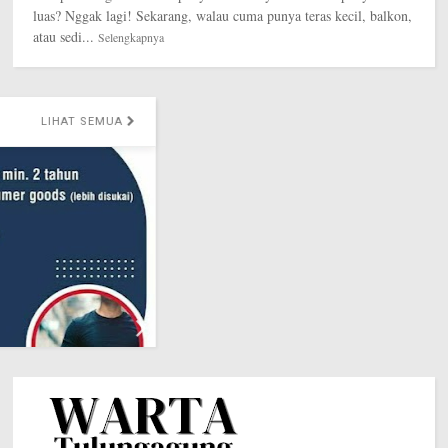
luas? Nggak lagi! Sekarang, walau cuma punya teras kecil, balkon,
atau sedi...
Selengkapnya