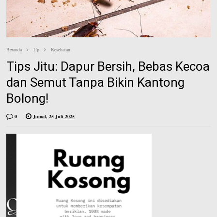
e
n
e
s
t
Beranda
Up
Kesehatan
Tips Jitu: Dapur Bersih, Bebas Kecoa
dan Semut Tanpa Bikin Kantong
Bolong!
0
Jumat, 25 Juli 2025