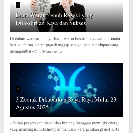
4
Lima Weton Penuh Rezeki yang
Ditakdirkan Kaya dan Sukses
Di dalam warisan budaya Jawa, weton bukan hanya sekadar tanda
hari kelahiran, tetapi juga dianggap sebagai peta kehidupan yang
menggambarkan...
Selengkapnya
5
3 Zodiak Dikabarkan Kaya Raya Mulai 23
Agustus 2025
- Setiap pergerakan planet dan bintang dianggap memiliki energi
yang memengaruhi kehidupan manusia. - Pergerakan planet serta