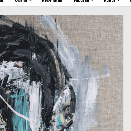
an
Usaha
Kesehatan
Hiburan
Kultur