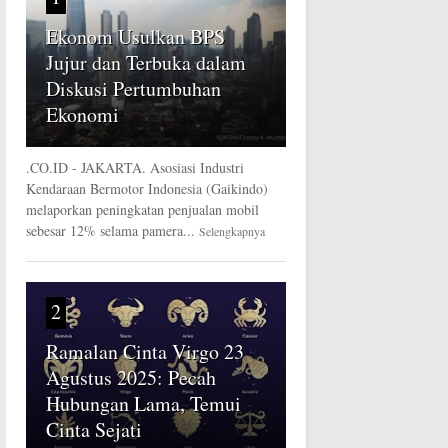
Ekonom Usulkan BPS
Jujur dan Terbuka dalam
Diskusi Pertumbuhan
Ekonomi
.CO.ID - JAKARTA. Asosiasi Industri
Kendaraan Bermotor Indonesia (Gaikindo)
melaporkan peningkatan penjualan mobil
sebesar 12% selama pamera...
Selengkapnya
2
Ramalan Cinta Virgo 23
Agustus 2025: Pecah
Hubungan Lama, Temui
Cinta Sejati