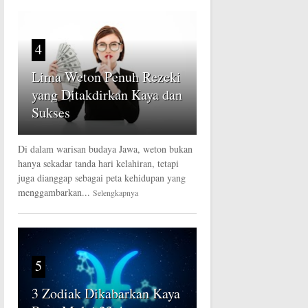
4
Lima Weton Penuh Rezeki
yang Ditakdirkan Kaya dan
Sukses
Di dalam warisan budaya Jawa, weton bukan
hanya sekadar tanda hari kelahiran, tetapi
juga dianggap sebagai peta kehidupan yang
menggambarkan...
Selengkapnya
5
3 Zodiak Dikabarkan Kaya