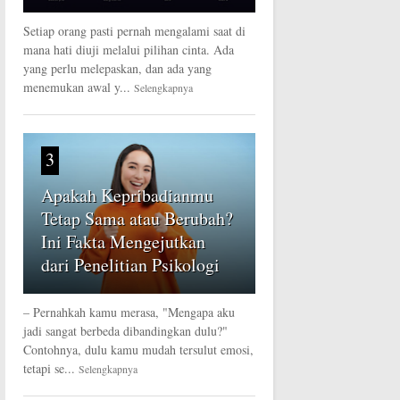
Setiap orang pasti pernah mengalami saat di
mana hati diuji melalui pilihan cinta. Ada
yang perlu melepaskan, dan ada yang
menemukan awal y...
Selengkapnya
3
Apakah Kepribadianmu
Tetap Sama atau Berubah?
Ini Fakta Mengejutkan
dari Penelitian Psikologi
– Pernahkah kamu merasa, "Mengapa aku
jadi sangat berbeda dibandingkan dulu?"
Contohnya, dulu kamu mudah tersulut emosi,
tetapi se...
Selengkapnya