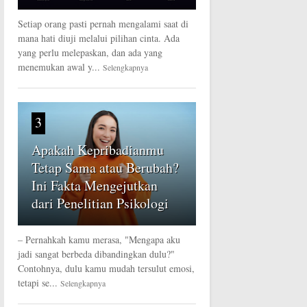
Setiap orang pasti pernah mengalami saat di
mana hati diuji melalui pilihan cinta. Ada
yang perlu melepaskan, dan ada yang
menemukan awal y...
Selengkapnya
3
Apakah Kepribadianmu
Tetap Sama atau Berubah?
Ini Fakta Mengejutkan
dari Penelitian Psikologi
– Pernahkah kamu merasa, "Mengapa aku
jadi sangat berbeda dibandingkan dulu?"
Contohnya, dulu kamu mudah tersulut emosi,
tetapi se...
Selengkapnya