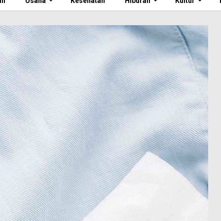
an
Usaha
Kesehatan
Hiburan
Kultur