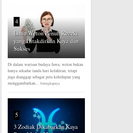
4
Lima Weton Penuh Rezeki
yang Ditakdirkan Kaya dan
Sukses
Di dalam warisan budaya Jawa, weton bukan
hanya sekadar tanda hari kelahiran, tetapi
juga dianggap sebagai peta kehidupan yang
menggambarkan...
Selengkapnya
5
3 Zodiak Dikabarkan Kaya