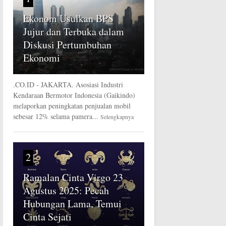
Ekonom Usulkan BPS
Jujur dan Terbuka dalam
Diskusi Pertumbuhan
Ekonomi
.CO.ID - JAKARTA. Asosiasi Industri
Kendaraan Bermotor Indonesia (Gaikindo)
melaporkan peningkatan penjualan mobil
sebesar 12% selama pamera...
Selengkapnya
2
Ramalan Cinta Virgo 23
Agustus 2025: Pecah
Hubungan Lama, Temui
Cinta Sejati