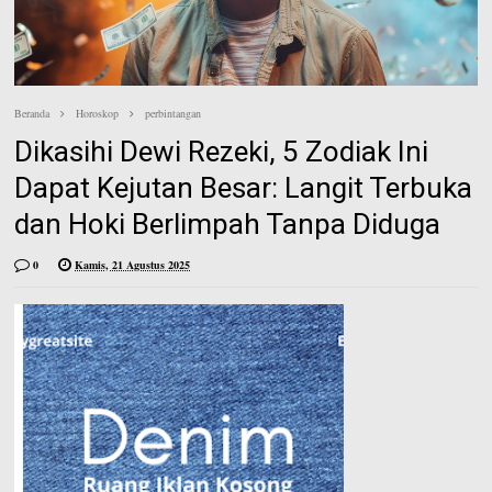
e
n
e
s
t
Beranda
Horoskop
perbintangan
Dikasihi Dewi Rezeki, 5 Zodiak Ini
Dapat Kejutan Besar: Langit Terbuka
dan Hoki Berlimpah Tanpa Diduga
0
Kamis, 21 Agustus 2025