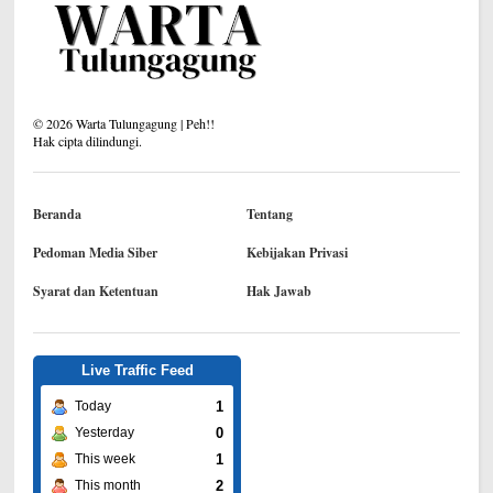
©
2026
Warta Tulungagung | Peh!!
Hak cipta dilindungi.
Beranda
Tentang
Pedoman Media Siber
Kebijakan Privasi
Syarat dan Ketentuan
Hak Jawab
Live Traffic Feed
1
Today
0
Yesterday
1
This week
2
This month