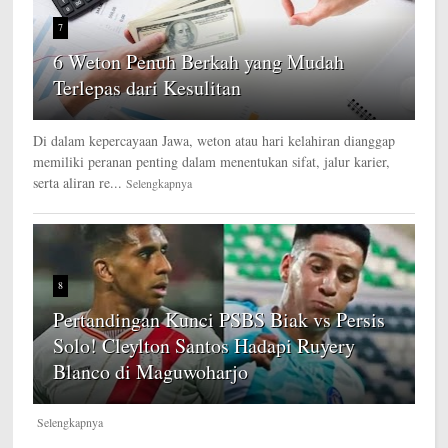
7
6 Weton Penuh Berkah yang Mudah
Terlepas dari Kesulitan
Di dalam kepercayaan Jawa, weton atau hari kelahiran dianggap
memiliki peranan penting dalam menentukan sifat, jalur karier,
serta aliran re...
Selengkapnya
8
Pertandingan Kunci PSBS Biak vs Persis
Solo! Cleylton Santos Hadapi Ruyery
Blanco di Maguwoharjo
Selengkapnya