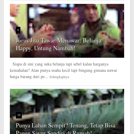
9
Jurus Jitu Tawar-Menawar: Belanja
Happy, Untung Nambah!
Siapa di sini yang suka belanja tapi sebel kalau harganya
kemahalan? Atau punya usaha kecil tapi bingung gimana nawar
harga barang dari pe...
Selengkapnya
10
Punya Lahan Sempit? Tenang, Tetap Bisa
Panen Sayur Sendiri di Rumah!