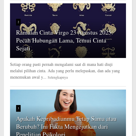
2
Ramalan Cinta Virgo 23 Agustus 2025:
Pecah Hubungan Lama, Temui Cinta
Sejati
Setiap orang pasti pernah mengalami saat di mana hati diuji
melalui pilihan cinta. Ada yang perlu melepaskan, dan ada yang
menemukan awal y...
Selengkapnya
3
Apakah Kepribadianmu Tetap Sama atau
Berubah? Ini Fakta Mengejutkan dari
Penelitian Psikologi