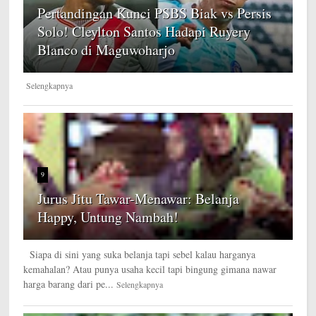
Pertandingan Kunci PSBS Biak vs Persis
Solo! Cleylton Santos Hadapi Ruyery
Blanco di Maguwoharjo
Selengkapnya
9
Jurus Jitu Tawar-Menawar: Belanja
Happy, Untung Nambah!
Siapa di sini yang suka belanja tapi sebel kalau harganya
kemahalan? Atau punya usaha kecil tapi bingung gimana nawar
harga barang dari pe...
Selengkapnya