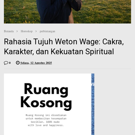
e
n
e
s
t
Beranda
Horoskop
perbintangan
Rahasia Tujuh Weton Wage: Cakra,
Karakter, dan Kekuatan Spiritual
0
Selasa, 12 Agustus 2025