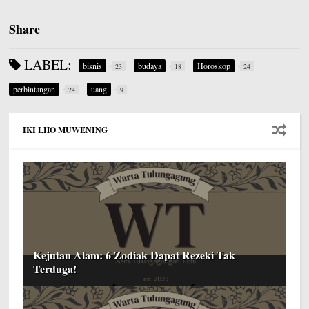
Share
LABEL:
bisnis
budaya
Horoskop
23
18
24
perbintangan
uang
24
9
IKI LHO MUWENING
Kejutan Alam: 6 Zodiak Dapat Rezeki Tak
Terduga!