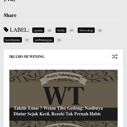
Share
LABEL:
agama
berita
Horoskop
18
49
24
kerohanian
perbintangan
12
24
IKI LHO MUWENING
Takdir Emas 7 Weton Tibo Gedong: Nasibnya
Diatur Sejak Kecil, Rezeki Tak Pernah Habis