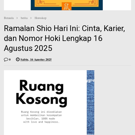
e
n
e
Beranda
berita
Horoskop
s
Ramalan Shio Hari Ini: Cinta, Karier,
t
dan Nomor Hoki Lengkap 16
Agustus 2025
0
Sabtu, 16 Agustus 2025