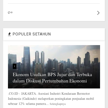
0
POPULER SETAHUN
1
Ekonom Usulkan BPS Jujur dan Terbuka
dalam Diskusi Pertumbuhan Ekonomi
.CO.ID - JAKARTA. Asosiasi Industri Kendaraan Bermotor
Indonesia (Gaikindo) melaporkan peningkatan penjualan mobil
sebesar 12% selama pamera...
Selengkapnya