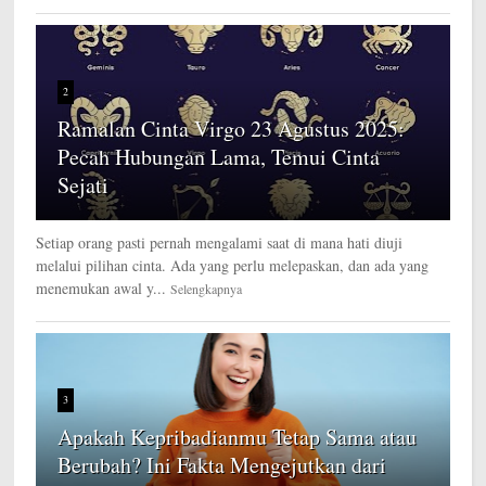
2
Ramalan Cinta Virgo 23 Agustus 2025:
Pecah Hubungan Lama, Temui Cinta
Sejati
Setiap orang pasti pernah mengalami saat di mana hati diuji
melalui pilihan cinta. Ada yang perlu melepaskan, dan ada yang
menemukan awal y...
Selengkapnya
3
Apakah Kepribadianmu Tetap Sama atau
Berubah? Ini Fakta Mengejutkan dari