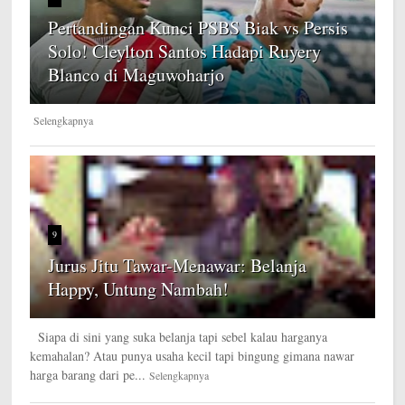
Pertandingan Kunci PSBS Biak vs Persis
Solo! Cleylton Santos Hadapi Ruyery
Blanco di Maguwoharjo
Selengkapnya
9
Jurus Jitu Tawar-Menawar: Belanja
Happy, Untung Nambah!
Siapa di sini yang suka belanja tapi sebel kalau harganya
kemahalan? Atau punya usaha kecil tapi bingung gimana nawar
harga barang dari pe...
Selengkapnya